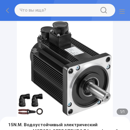
1
/
1
15N.M. Водоустойчивый электрический