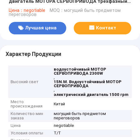
двигатель МОТОРА СЕРВОПРИВОДА трехфазный
220V 2.3KW 2300W 1500 Rpm
Цена：negotiable
MOQ：могущий быть предметом
переговоров
Лучшая цена
Контакт
Характер Продукции
водоустойчивый МОТОР
СЕРВОПРИВОДА 2300W
,
Высокий свет
15N.M. Водоустойчивый МОТОР
СЕРВОПРИВОДА
,
электрический двигатель 1500 rpm
Место
Китай
происхождения
Количество мин
могущий быть предметом
заказа
переговоров
Цена
negotiable
Условия оплаты
T/T